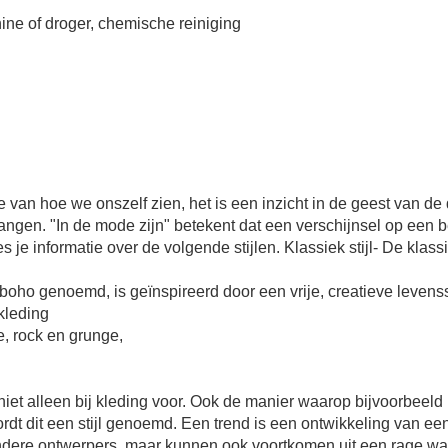
ine of droger, chemische reiniging
 hoe we onszelf zien, het is een inzicht in de geest van de dr
ngen. "In de mode zijn" betekent dat een verschijnsel op een 
s je informatie over de volgende stijlen. Klassiek stijl- De klassi
boho genoemd, is geïnspireerd door een vrije, creatieve levensstij
skleding
le, rock en grunge,
omt niet alleen bij kleding voor. Ook de manier waarop bijvoorbe
dt dit een stijl genoemd. Een trend is een ontwikkeling van een
ere ontwerpers, maar kunnen ook voortkomen uit een rage waa