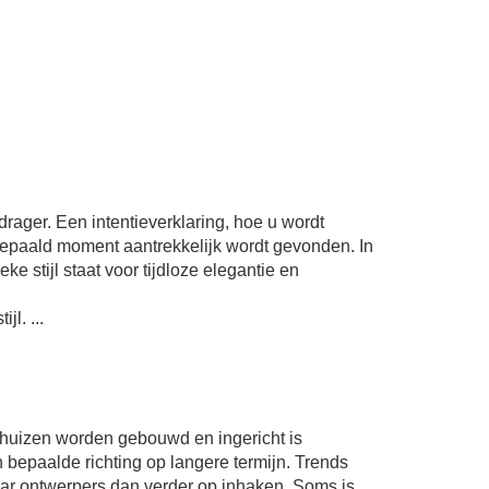
ager. Een intentieverklaring, hoe u wordt
bepaald moment aantrekkelijk wordt gevonden. In
eke stijl staat voor tijdloze elegantie en
l. ...
eld huizen worden gebouwd en ingericht is
 bepaalde richting op langere termijn. Trends
r ontwerpers dan verder op inhaken. Soms is