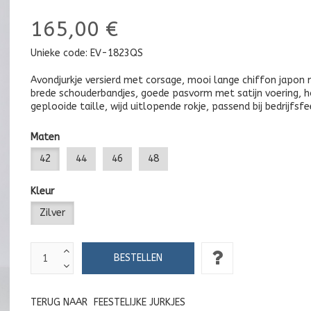
165,00 €
Unieke code:
EV-1823QS
Avondjurkje versierd met corsage, mooi lange chiffon japon
brede schouderbandjes, goede pasvorm met satijn voering, 
geplooide taille, wijd uitlopende rokje, passend bij bedrijfsfe
Maten
42
44
46
48
Kleur
Zilver
TERUG NAAR
FEESTELIJKE JURKJES