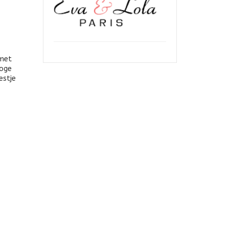
 met
hoge
estje