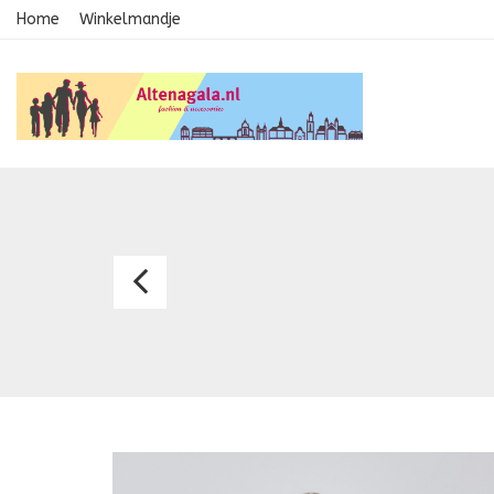
Home
Winkelmandje
Avondkledij
1821QS