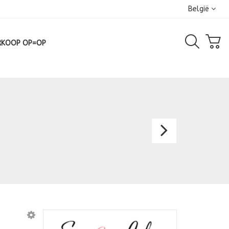
België
RKOOP OP=OP
Avondk
1824