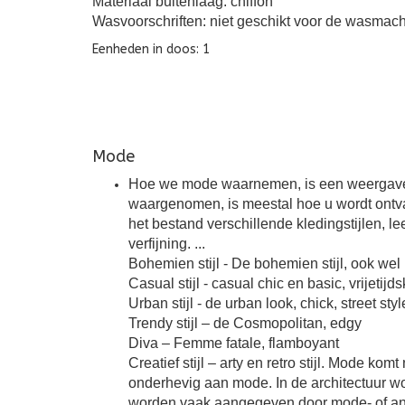
Materiaal buitenlaag: chiffon
Wasvoorschriften: niet geschikt voor de wasmach
Eenheden in doos: 1
Mode
Hoe we mode waarnemen, is een weergave van
waargenomen, is meestal hoe u wordt ontva
het bestand verschillende kledingstijlen, lee
verfijning. ...
Bohemien stijl - De bohemien stijl, ook wel 
Casual stijl - casual chic en basic, vrijetijd
Urban stijl - de urban look, chick, street sty
Trendy stijl – de Cosmopolitan, edgy
Diva – Femme fatale, flamboyant
Creatief stijl – arty en retro stijl. Mode k
onderhevig aan mode. In de architectuur wor
worden vaak aangegeven door mode- of and