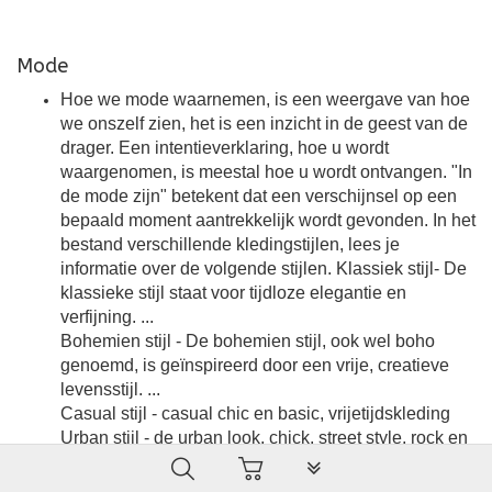
Mode
Hoe we mode waarnemen, is een weergave van hoe
we onszelf zien, het is een inzicht in de geest van de
drager. Een intentieverklaring, hoe u wordt
waargenomen, is meestal hoe u wordt ontvangen. "In
de mode zijn" betekent dat een verschijnsel op een
bepaald moment aantrekkelijk wordt gevonden. In het
bestand verschillende kledingstijlen, lees je
informatie over de volgende stijlen. Klassiek stijl- De
klassieke stijl staat voor tijdloze elegantie en
verfijning. ...
Bohemien stijl - De bohemien stijl, ook wel boho
genoemd, is geïnspireerd door een vrije, creatieve
levensstijl. ...
Casual stijl - casual chic en basic, vrijetijdskleding
Urban stijl - de urban look, chick, street style, rock en
grunge,
PLG_SYSTEM_VPFRAMEW
Trendy stijl – de Cosmopolitan, edgy