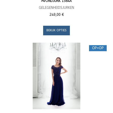
AVONDJURK 1584X
GELEGENHEIDSJURKEN
249,00 €
BEKIJK OPTIES
OP=OP