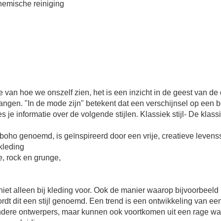
chemische reiniging
 hoe we onszelf zien, het is een inzicht in de geest van de dr
ngen. "In de mode zijn" betekent dat een verschijnsel op een 
s je informatie over de volgende stijlen. Klassiek stijl- De klassi
boho genoemd, is geïnspireerd door een vrije, creatieve levensstij
skleding
le, rock en grunge,
omt niet alleen bij kleding voor. Ook de manier waarop bijvoorbe
dt dit een stijl genoemd. Een trend is een ontwikkeling van een
ere ontwerpers, maar kunnen ook voortkomen uit een rage waa