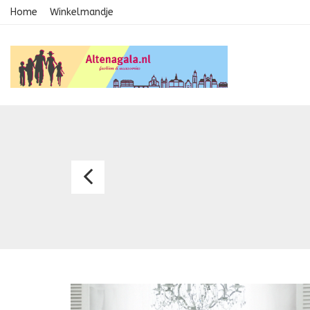
Home
Winkelmandje
Avondkledij
2151