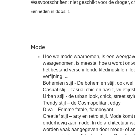
Wasvoorschriften: niet geschikt voor de droger, 
Eenheden in doos: 1
Mode
Hoe we mode waarnemen, is een weergave van
waargenomen, is meestal hoe u wordt ontva
het bestand verschillende kledingstijlen, lee
verfijning. ...
Bohemien stijl - De bohemien stijl, ook wel 
Casual stijl - casual chic en basic, vrijetijd
Urban stijl - de urban look, chick, street sty
Trendy stijl – de Cosmopolitan, edgy
Diva – Femme fatale, flamboyant
Creatief stijl – arty en retro stijl. Mode k
onderhevig aan mode. In de architectuur wor
worden vaak aangegeven door mode- of and