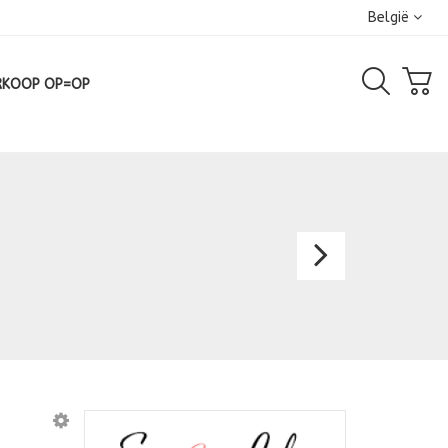
België
RKOOP OP=OP
Avondk
2165