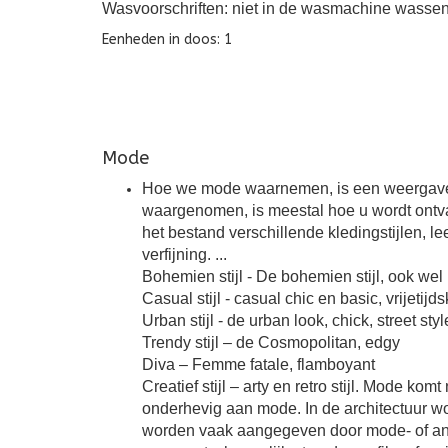
Wasvoorschriften: niet in de wasmachine wassen,
Eenheden in doos: 1
Mode
Hoe we mode waarnemen, is een weergave van
waargenomen, is meestal hoe u wordt ontva
het bestand verschillende kledingstijlen, lee
verfijning. ...
Bohemien stijl - De bohemien stijl, ook wel 
Casual stijl - casual chic en basic, vrijetijd
Urban stijl - de urban look, chick, street sty
Trendy stijl – de Cosmopolitan, edgy
Diva – Femme fatale, flamboyant
Creatief stijl – arty en retro stijl. Mode k
onderhevig aan mode. In de architectuur wor
worden vaak aangegeven door mode- of and