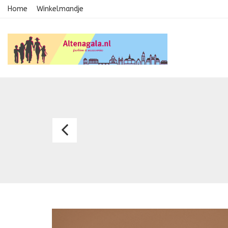
Home
Winkelmandje
Avondkledij
2499