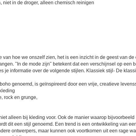
 niet in de droger, alleen chemisch reinigen
 hoe we onszelf zien, het is een inzicht in de geest van de dr
ngen. "In de mode zijn" betekent dat een verschijnsel op een 
s je informatie over de volgende stijlen. Klassiek stijl- De klassi
boho genoemd, is geïnspireerd door een vrije, creatieve levensstij
skleding
le, rock en grunge,
omt niet alleen bij kleding voor. Ook de manier waarop bijvoorbe
dt dit een stijl genoemd. Een trend is een ontwikkeling van een
ere ontwerpers, maar kunnen ook voortkomen uit een rage waa