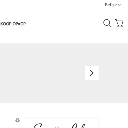
België
RKOOP OP=OP
Avondk
2501