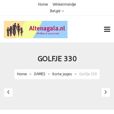
Home
Winkelmandje
België
TOGG
GOLFJE 330
Home
DAMES
Korte jasjes
Golfje 330
Golfje
Go
323
3