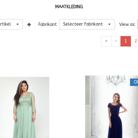
MAATKLEDING
rtikel
Selecteer fabrikant
Fabrikant
View as:
«
‹
1
2
O