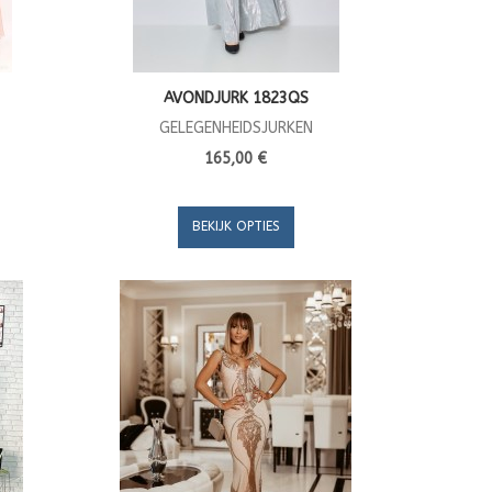
AVONDJURK 1823QS
GELEGENHEIDSJURKEN
165,00 €
BEKIJK OPTIES