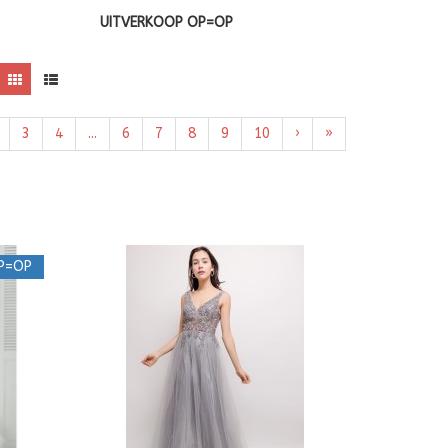
UITVERKOOP OP=OP
3
4
...
6
7
8
9
10
›
»
P=OP