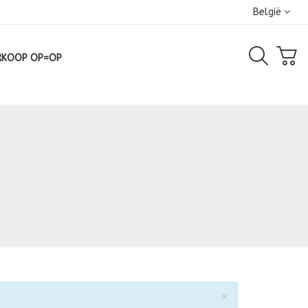
België
RKOOP OP=OP
Sluiten
×