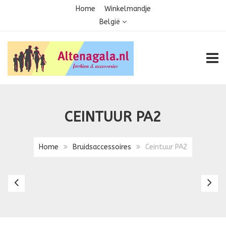
Home
Winkelmandje
België
TOGG
CEINTUUR PA2
Home
Bruidsaccessoires
Ceintuur PA2
Ceintuur
Ce
PA13
P