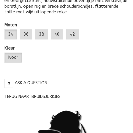
en Georgette kant, nauwsluitende bovenlijfje met verstevigde
borstlijn, open rug en brede schouderbandjes, flatterende
taille met wijd uitlopende rokje
Maten
34
36
38
40
42
Kleur
Ivoor
ASK A QUESTION
TERUG NAAR
BRUIDSJURKJES