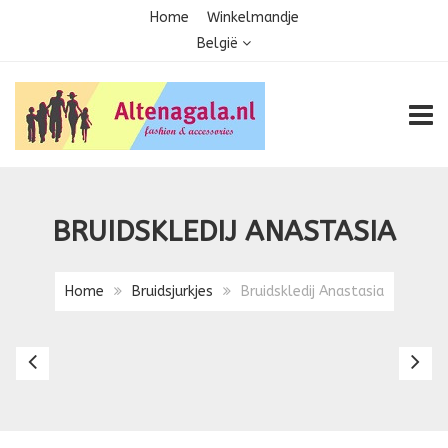
Home
Winkelmandje
België
TOGG
BRUIDSKLEDIJ ANASTASIA
Home
Bruidsjurkjes
Bruidskledij Anastasia
Bruidskledij
Br
Amber
A
Ma