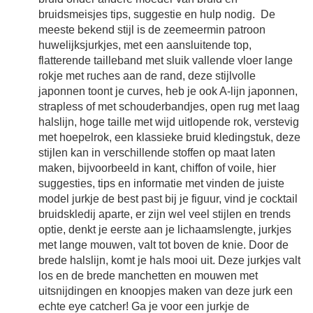
bruidsmeisjes tips, suggestie en hulp nodig. De
meeste bekend stijl is de zeemeermin patroon
huwelijksjurkjes, met een aansluitende top,
flatterende tailleband met sluik vallende vloer lange
rokje met ruches aan de rand, deze stijlvolle
japonnen toont je curves, heb je ook A-lijn japonnen,
strapless of met schouderbandjes, open rug met laag
halslijn, hoge taille met wijd uitlopende rok, verstevig
met hoepelrok, een klassieke bruid kledingstuk, deze
stijlen kan in verschillende stoffen op maat laten
maken, bijvoorbeeld in kant, chiffon of voile, hier
suggesties, tips en informatie met vinden de juiste
model jurkje de best past bij je figuur, vind je cocktail
bruidskledij aparte, er zijn wel veel stijlen en trends
optie, denkt je eerste aan je lichaamslengte, jurkjes
met lange mouwen, valt tot boven de knie. Door de
brede halslijn, komt je hals mooi uit. Deze jurkjes valt
los en de brede manchetten en mouwen met
uitsnijdingen en knoopjes maken van deze jurk een
echte eye catcher! Ga je voor een jurkje de