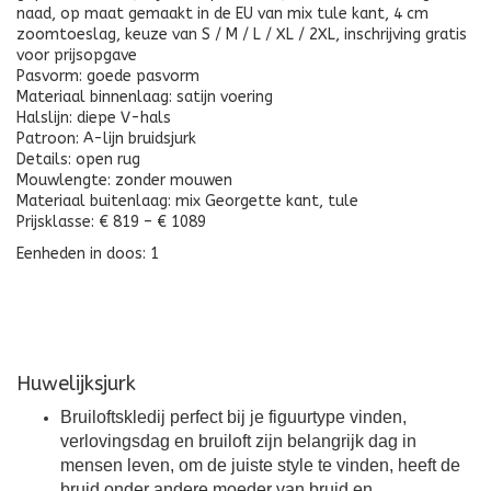
naad, op maat gemaakt in de EU van mix tule kant, 4 cm
zoomtoeslag, keuze van S / M / L / XL / 2XL, inschrijving gratis
voor prijsopgave
Pasvorm: goede pasvorm
Materiaal binnenlaag: satijn voering
Halslijn: diepe V-hals
Patroon: A-lijn bruidsjurk
Details: open rug
Mouwlengte: zonder mouwen
Materiaal buitenlaag: mix Georgette kant, tule
Prijsklasse: € 819 – € 1089
Eenheden in doos: 1
Huwelijksjurk
Bruiloftskledij perfect bij je figuurtype vinden,
verlovingsdag en bruiloft zijn belangrijk dag in
mensen leven, om de juiste style te vinden, heeft de
bruid onder andere moeder van bruid en