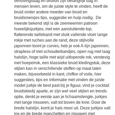
verlovingsdag en bruiloft zijn belangrijk dag in
mensen leven, om de juiste style te vinden, heeft de
bruid onder andere moeder van bruid en
bruidsmeisjes tips, suggestie en hulp nodig. De
meeste bekend stijl is de zeemeermin patroon
huwelijksjurkjes, met een aansluitende top,
flatterende tailleband met sluik vallende vloer lange
rokje met ruches aan de rand, deze stijlvolle
japonnen toont je curves, heb je ook A-lijn japonnen,
strapless of met schouderbandjes, open rug met laag
halslijn, hoge taille met wijd uitlopende rok, verstevig
met hoepelrok, een klassieke bruid kledingstuk, deze
stijlen kan in verschillende stoffen op maat laten
maken, bijvoorbeeld in kant, chiffon of voile, hier
suggesties, tips en informatie met vinden de juiste
model jurkje de best past bij je figuur, vind je cocktail
bruidskledij aparte, er zijn wel veel stijlen en trends
optie, denkt je eerste aan je lichaamslengte, jurkjes
met lange mouwen, valt tot boven de knie. Door de
brede halslijn, komt je hals mooi uit. Deze jurkjes valt
los en de brede manchetten en mouwen met