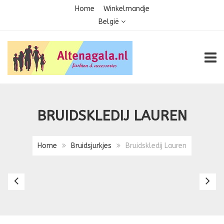
Home
Winkelmandje
België
TOGG
BRUIDSKLEDIJ LAUREN
Home
Bruidsjurkjes
Bruidskledij Lauren
Bruidskledij
Br
Kornelia
Li