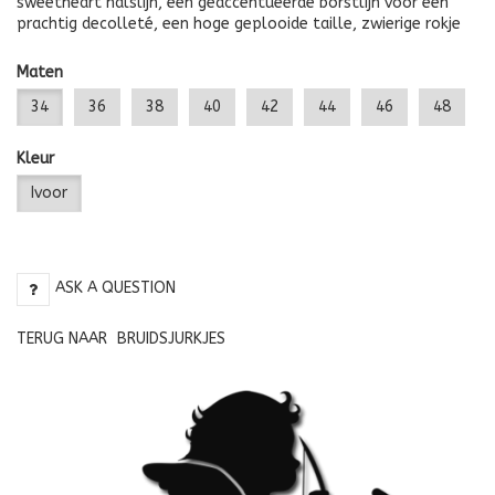
sweetheart halslijn, een geaccentueerde borstlijn voor een
prachtig decolleté, een hoge geplooide taille, zwierige rokje
Maten
34
36
38
40
42
44
46
48
Kleur
Ivoor
ASK A QUESTION
TERUG NAAR
BRUIDSJURKJES