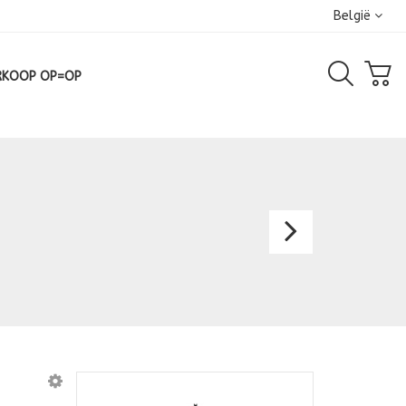
België
RKOOP OP=OP
Bruids
Amor