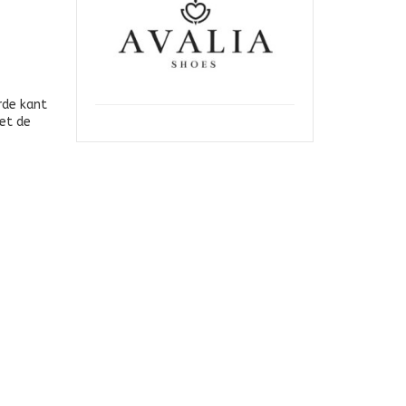
rde kant
et de