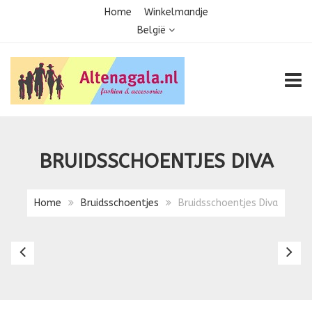
Home
Winkelmandje
België
TOGG
BRUIDSSCHOENTJES DIVA
Home
Bruidsschoentjes
Bruidsschoentjes Diva
Bruidsschoentjes
Br
Demi
D