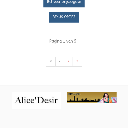
Bel voor prijsopgave
BEKIJK OPTIES
Pagina 1 van 5
«
‹
›
»