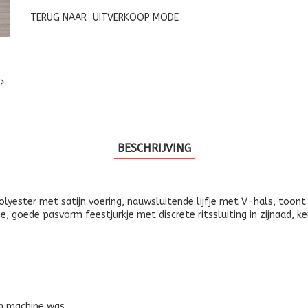
TERUG NAAR
UITVERKOOP MODE
BESCHRIJVING
 polyester met satijn voering, nauwsluitende lijfje met V-hals, toon
e, goede pasvorm feestjurkje met discrete ritssluiting in zijnaad, ke
en machine was