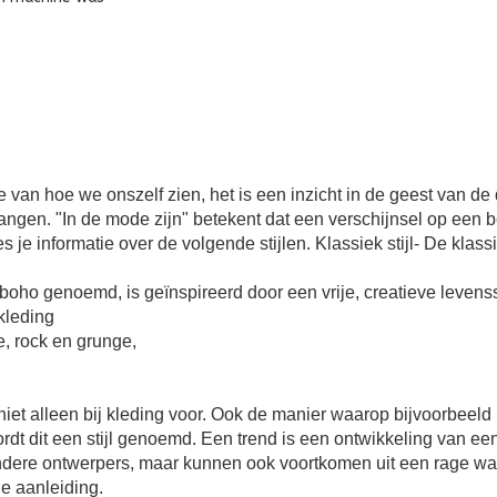
 hoe we onszelf zien, het is een inzicht in de geest van de dr
ngen. "In de mode zijn" betekent dat een verschijnsel op een 
s je informatie over de volgende stijlen. Klassiek stijl- De klassi
boho genoemd, is geïnspireerd door een vrije, creatieve levensstij
skleding
le, rock en grunge,
omt niet alleen bij kleding voor. Ook de manier waarop bijvoorbe
dt dit een stijl genoemd. Een trend is een ontwikkeling van een
ere ontwerpers, maar kunnen ook voortkomen uit een rage waa
ie aanleiding.