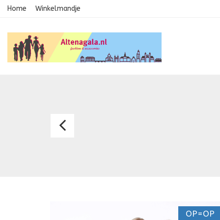
Home
Winkelmandje
Cocktailkledij
2050
OP=OP