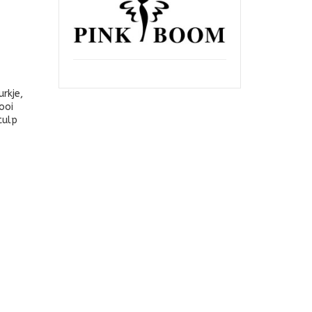
urkje,
ooi
tulp