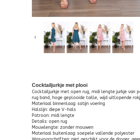
Cocktailjurkje met plooi
Cocktailjurkje met open rug, midi lengte jurkje van
rug band, hoge geplooide taille, wijd uitlopende rokj
Materiaal binnenlaag: satijn voering
Halslijn: diepe V-hals
Patroon: midi lengte
Details: open rug
Mouwlengte: zonder mouwen
Materiaal buitenlaag: soepele vallende polyester
Wasvoorschriften: niet geschikt voor de droger, ge