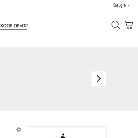
België
RKOOP OP=OP
Cockta
2209