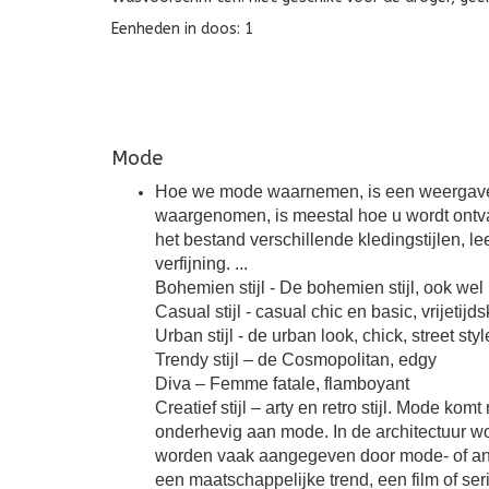
Eenheden in doos: 1
Mode
Hoe we mode waarnemen, is een weergave van
waargenomen, is meestal hoe u wordt ontva
het bestand verschillende kledingstijlen, lee
verfijning. ...
Bohemien stijl - De bohemien stijl, ook wel 
Casual stijl - casual chic en basic, vrijetijd
Urban stijl - de urban look, chick, street sty
Trendy stijl – de Cosmopolitan, edgy
Diva – Femme fatale, flamboyant
Creatief stijl – arty en retro stijl. Mode k
onderhevig aan mode. In de architectuur wor
worden vaak aangegeven door mode- of and
een maatschappelijke trend, een film of ser