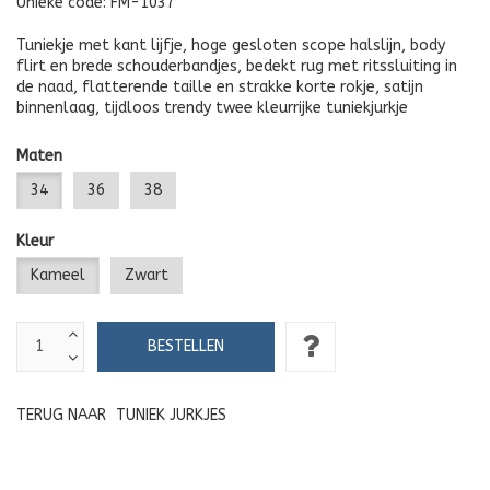
Unieke code:
FM-1037
Tuniekje met kant lijfje, hoge gesloten scope halslijn, body
flirt en brede schouderbandjes, bedekt rug met ritssluiting in
de naad, flatterende taille en strakke korte rokje, satijn
binnenlaag, tijdloos trendy twee kleurrijke tuniekjurkje
Maten
34
36
38
Kleur
Kameel
Zwart
TERUG NAAR
TUNIEK JURKJES