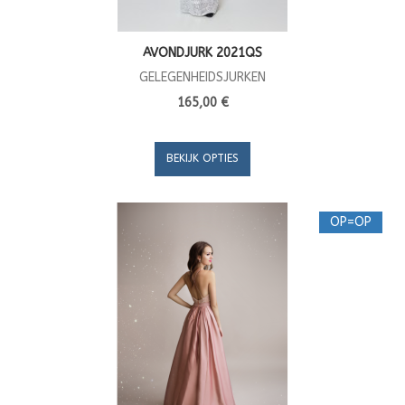
AVONDJURK 2021QS
GELEGENHEIDSJURKEN
165,00 €
BEKIJK OPTIES
OP=OP