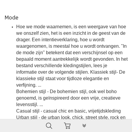
Mode
Hoe we mode waarnemen, is een weergave van hoe
we onszelf zien, het is een inzicht in de geest van de
drager. Een intentieverklaring, hoe u wordt
waargenomen, is meestal hoe u wordt ontvangen. "In
de mode zijn" betekent dat een verschijnsel op een
bepaald moment aantrekkelijk wordt gevonden. In het
bestand verschillende kledingstijlen, lees je
informatie over de volgende stijlen. Klassiek stijl- De
klassieke stijl staat voor tijdloze elegantie en
verfijning. ...
Bohemien stijl - De bohemien stijl, ook wel boho
genoemd, is geïnspireerd door een vrije, creatieve
levensstijl. ...
Casual stijl - casual chic en basic, vrijetijdskleding
Urban stijl - de urban look, chick, street style, rock en
grunge,
PLG_SYSTEM_VPFRAMEW
Trendy stijl – de Cosmopolitan, edgy