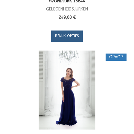
AVONDJURK 1584X
GELEGENHEIDSJURKEN
249,00 €
BEKIJK OPTIES
OP=OP