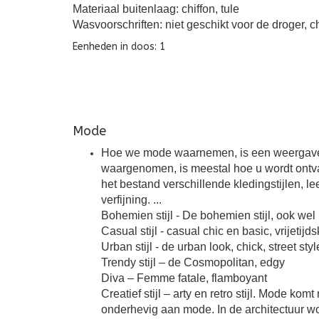
Materiaal buitenlaag: chiffon, tule
Wasvoorschriften: niet geschikt voor de droger, 
Eenheden in doos: 1
Mode
Hoe we mode waarnemen, is een weergave van
waargenomen, is meestal hoe u wordt ontva
het bestand verschillende kledingstijlen, lee
verfijning. ...
Bohemien stijl - De bohemien stijl, ook wel 
Casual stijl - casual chic en basic, vrijetijd
Urban stijl - de urban look, chick, street sty
Trendy stijl – de Cosmopolitan, edgy
Diva – Femme fatale, flamboyant
Creatief stijl – arty en retro stijl. Mode k
onderhevig aan mode. In de architectuur wor