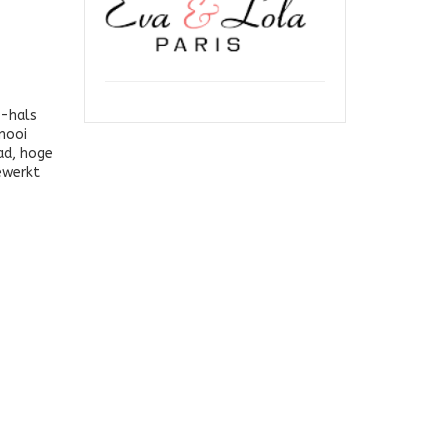
V-hals
 mooi
aad, hoge
ewerkt