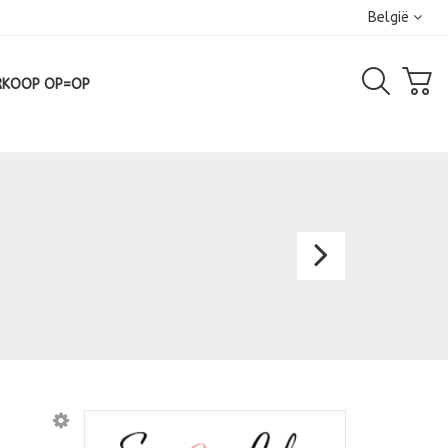
België
RKOOP OP=OP
Avondk
2021