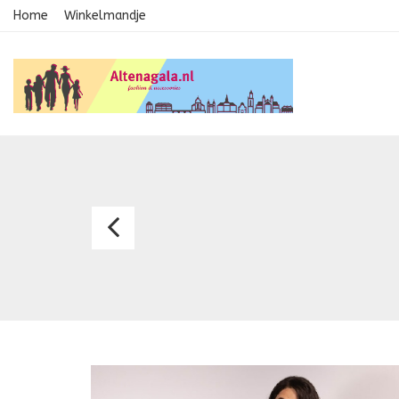
Home
Winkelmandje
Avondkledij
1823QS