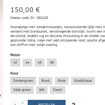
150,00 €
Unieke code:
EV-1824QS
Avondjurkje met vlindermouwtjes, nauwsluitende lijfje met 
versierd met borduursel, verstevigende borstlijn, toont een
decolleté, bedekt rug en discrete ritssluiting in de middel n
geplooide taille, rokje met wijd uitlopende rand, aparte afg
van chiffon met satijn voering
Maten
42
44
46
48
Kleur
Donkergroen
Rood
Roze
Staalblauw
Salie groen
Wit
Zwart