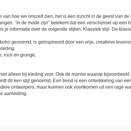
 hoe we onszelf zien, het is een inzicht in de geest van de dr
ngen. "In de mode zijn" betekent dat een verschijnsel op een 
s je informatie over de volgende stijlen. Klassiek stijl- De klassi
boho genoemd, is geïnspireerd door een vrije, creatieve levensstij
skleding
le, rock en grunge,
omt niet alleen bij kleding voor. Ook de manier waarop bijvoorbe
dt dit een stijl genoemd. Een trend is een ontwikkeling van een
ere ontwerpers, maar kunnen ook voortkomen uit een rage waa
ie aanleiding.