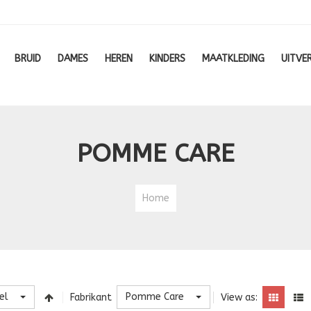
BRUID
DAMES
HEREN
KINDERS
MAATKLEDING
UITVE
POMME CARE
Home
el
Pomme Care
Fabrikant
View as: