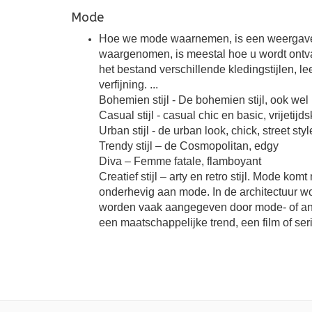
Mode
Hoe we mode waarnemen, is een weergave van
waargenomen, is meestal hoe u wordt ontva
het bestand verschillende kledingstijlen, lee
verfijning. ...
Bohemien stijl - De bohemien stijl, ook wel 
Casual stijl - casual chic en basic, vrijetijd
Urban stijl - de urban look, chick, street sty
Trendy stijl – de Cosmopolitan, edgy
Diva – Femme fatale, flamboyant
Creatief stijl – arty en retro stijl. Mode k
onderhevig aan mode. In de architectuur wor
worden vaak aangegeven door mode- of and
een maatschappelijke trend, een film of ser