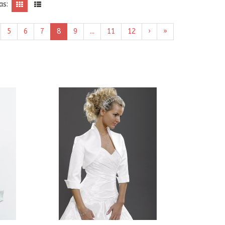
as:
5
6
7
8
9
...
11
12
›
»