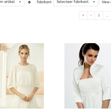
m artikel
Selecteer fabrikant
Fabrikant
View 
«
‹
3
...