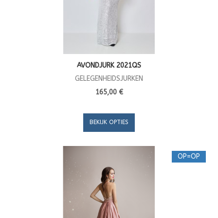
AVONDJURK 2021QS
GELEGENHEIDSJURKEN
165,00 €
BEKIJK OPTIES
OP=OP