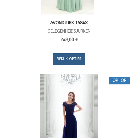
AVONDJURK 1584X
GELEGENHEIDSJURKEN
249,00 €
BEKIJK OPTIES
OP=OP