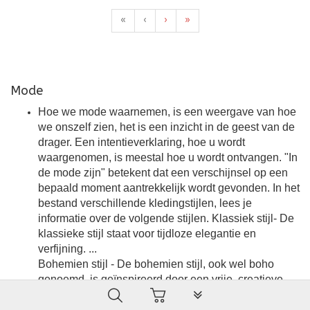
«
‹
›
»
Mode
Hoe we mode waarnemen, is een weergave van hoe
we onszelf zien, het is een inzicht in de geest van de
drager. Een intentieverklaring, hoe u wordt
waargenomen, is meestal hoe u wordt ontvangen. "In
de mode zijn" betekent dat een verschijnsel op een
bepaald moment aantrekkelijk wordt gevonden. In het
bestand verschillende kledingstijlen, lees je
informatie over de volgende stijlen. Klassiek stijl- De
klassieke stijl staat voor tijdloze elegantie en
verfijning. ...
Bohemien stijl - De bohemien stijl, ook wel boho
genoemd, is geïnspireerd door een vrije, creatieve
PLG_SYSTEM_VPFRAMEW
levensstijl. ...
Casual stijl - casual chic en basic, vrijetijdskleding