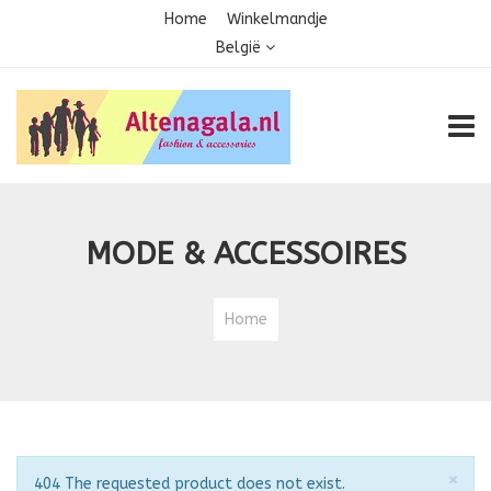
Home
Winkelmandje
België
TOGG
MODE & ACCESSOIRES
Home
Slu
×
Opmerking
404 The requested product does not exist.