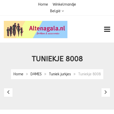
Home
Winkelmandje
België
TOGG
TUNIEKJE 8008
Home
DAMES
Tuniek jurkjes
Tuniekje 8008
Tuniekje
Tu
68008
8