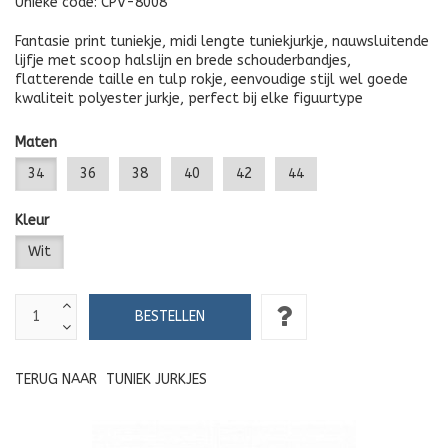
Unieke code:
CPV-8008
Fantasie print tuniekje, midi lengte tuniekjurkje, nauwsluitende
lijfje met scoop halslijn en brede schouderbandjes,
flatterende taille en tulp rokje, eenvoudige stijl wel goede
kwaliteit polyester jurkje, perfect bij elke figuurtype
Maten
34
36
38
40
42
44
Kleur
Wit
TERUG NAAR
TUNIEK JURKJES