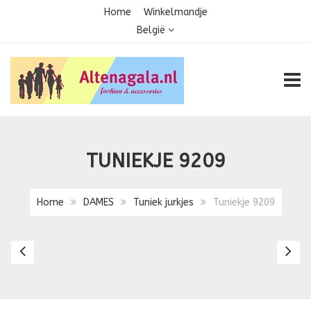
Home
Winkelmandje
België
TOGG
TUNIEKJE 9209
Home
DAMES
Tuniek jurkjes
Tuniekje 9209
Tuniekje
Tu
920
9