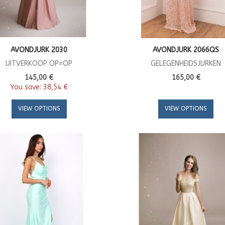
AVONDJURK 2030
AVONDJURK 2066QS
UITVERKOOP OP=OP
GELEGENHEIDSJURKEN
145,00 €
165,00 €
You save:
38,54 €
VIEW OPTIONS
VIEW OPTIONS