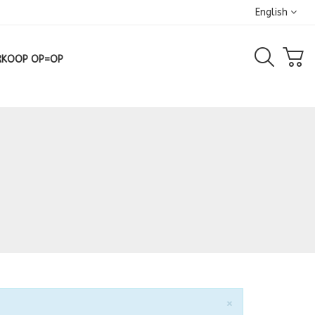
English
RKOOP OP=OP
Close
×