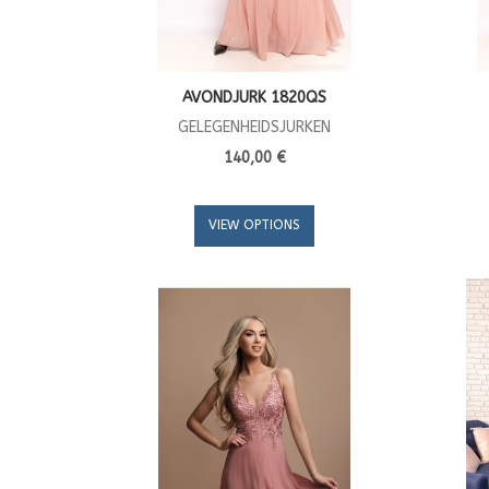
AVONDJURK 1820QS
GELEGENHEIDSJURKEN
140,00 €
VIEW OPTIONS