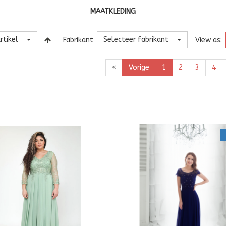
MAATKLEDING
rtikel
Selecteer fabrikant
Fabrikant
View as:
«
Vorige
1
2
3
4