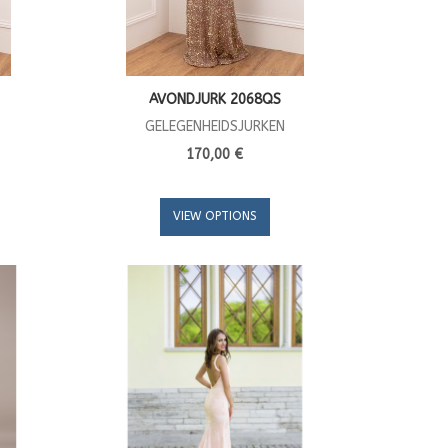
AVONDJURK 2068QS
GELEGENHEIDSJURKEN
170,00 €
VIEW OPTIONS