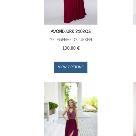
AVONDJURK 2103QS
GELEGENHEIDSJURKEN
130,00 €
VIEW OPTIONS