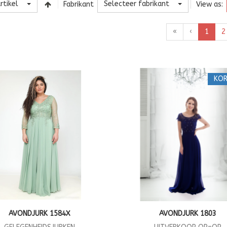
rtikel
Selecteer fabrikant
Fabrikant
View as:
«
‹
1
2
KOR
AVONDJURK 1584X
AVONDJURK 1803