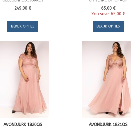
GELEGENHEIDSJURKEN
UITVERKOOP OP=OP
249,00 €
65,00 €
You save:
65,00 €
BEKIJK OPTIES
BEKIJK OPTIES
AVONDJURK 1820QS
AVONDJURK 1821QS