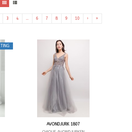
3
4
...
6
7
8
9
10
›
»
TING
AVONDJURK 1807