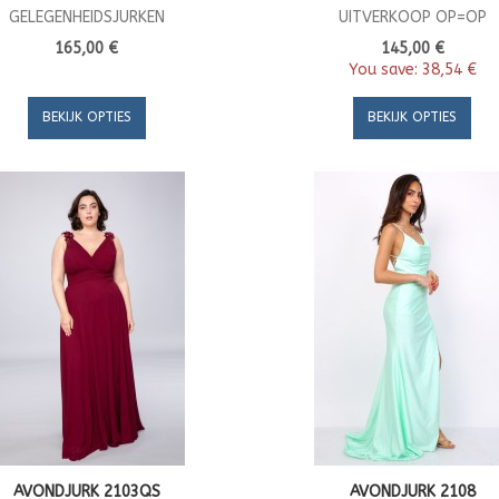
GELEGENHEIDSJURKEN
UITVERKOOP OP=OP
165,00 €
145,00 €
You save:
38,54 €
BEKIJK OPTIES
BEKIJK OPTIES
AVONDJURK 2103QS
AVONDJURK 2108