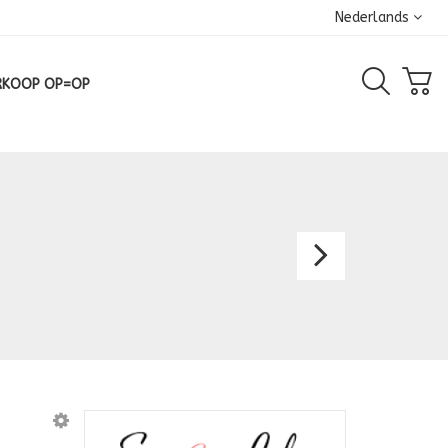
Nederlands
RKOOP OP=OP
Avond
2342