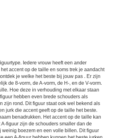
figuurtype. Iedere vrouw heeft een ander
 het accent op de taille en soms trek je aandacht
 ontdek je welke het beste bij jouw pas
. Er zijn
lijk de 8-vorm, de A-vorm, de H-, en de V-vorm.
aille. Hoe deze in verhouding met elkaar staan
-figuur hebben even brede schouders als
n zijn rond. Dit figuur staat ook wel bekend als
n jurk die accent geeft op de taille het beste.
haam benadrukken. Het accent op de taille kan
 A-figuur zijn de schouders smaller dan de
j weinig boezem en een volle billen. Dit figuur
die een A-figuur hebben kunnen het beste jurken