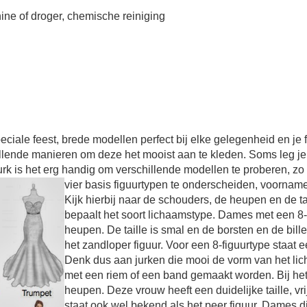
ine of droger, chemische reiniging
ciale feest, brede modellen perfect bij elke gelegenheid en je 
hillende manieren om deze het mooist aan te kleden. Soms leg je
urk is het erg handig om verschillende modellen te proberen, zo
vier basis figuurtypen te onderscheiden, voorname
Kijk hierbij naar de schouders, de heupen en de t
bepaalt het soort lichaamstype. Dames met een 8
heupen. De taille is smal en de borsten en de bille
het zandloper figuur. Voor een 8-figuurtype staat ee
Denk dus aan jurken die mooi de vorm van het lic
met een riem of een band gemaakt worden. Bij het
heupen. Deze vrouw heeft een duidelijke taille, vri
staat ook wel bekend als het peer figuur. Dames 