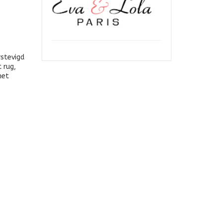
rstevigd
 rug,
met