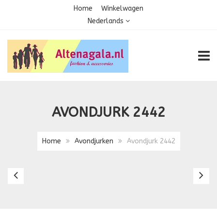
Home
Winkelwagen
Nederlands
TOGG
AVONDJURK 2442
Home
Avondjurken
Avondjurk 2442
Avondjurk
Av
2441
2