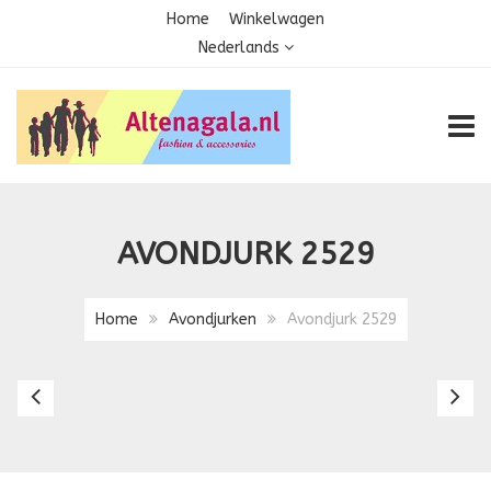
Home
Winkelwagen
Nederlands
TOGG
AVONDJURK 2529
Home
Avondjurken
Avondjurk 2529
Avondjurk
Av
2520
2