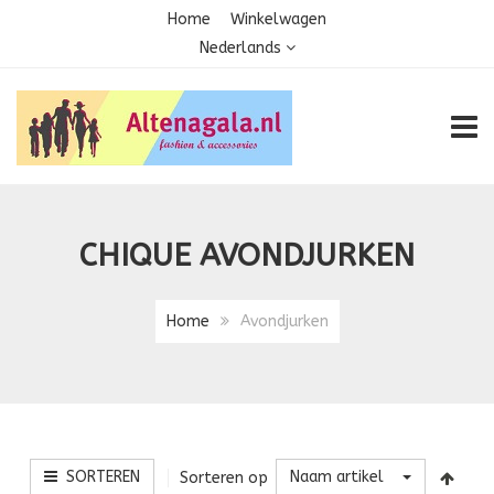
Home
Winkelwagen
Nederlands
TOGG
CHIQUE AVONDJURKEN
Home
Avondjurken
SORTEREN
Naam artikel
Sorteren op