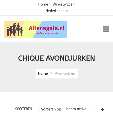
Home
Winkelwagen
Nederlands
TOGG
CHIQUE AVONDJURKEN
Home
Avondjurken
SORTEREN
Naam artikel
Sorteren op