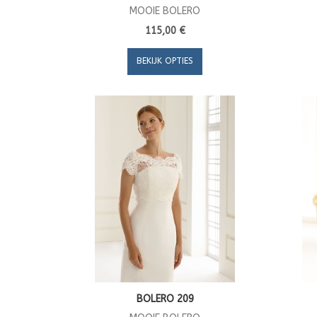
MOOIE BOLERO
115,00 €
BEKIJK OPTIES
BOLERO 209