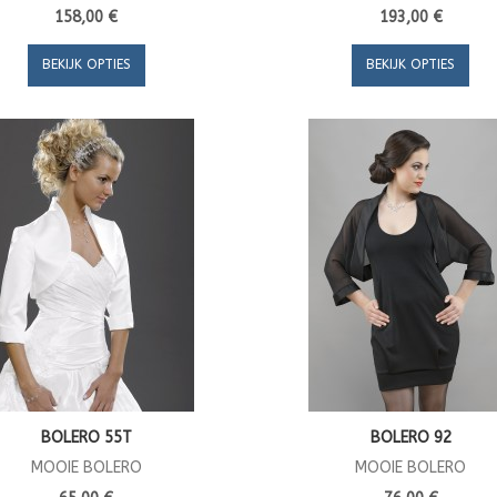
158,00 €
193,00 €
BEKIJK OPTIES
BEKIJK OPTIES
BOLERO 55T
BOLERO 92
MOOIE BOLERO
MOOIE BOLERO