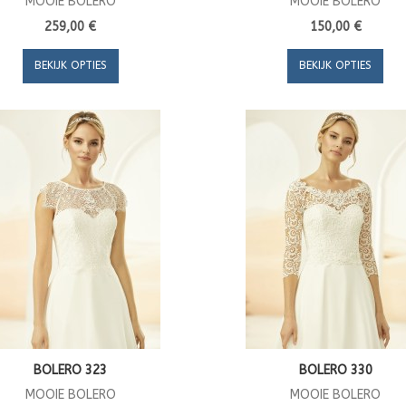
MOOIE BOLERO
MOOIE BOLERO
259,00 €
150,00 €
BEKIJK OPTIES
BEKIJK OPTIES
BOLERO 323
BOLERO 330
MOOIE BOLERO
MOOIE BOLERO