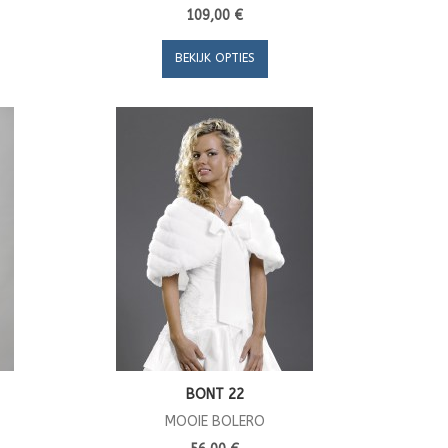
109,00 €
BEKIJK OPTIES
BONT 22
MOOIE BOLERO