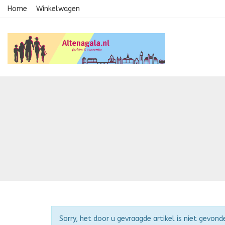
Home
Winkelwagen
Attentie
Sorry, het door u gevraagde artikel is niet gevond