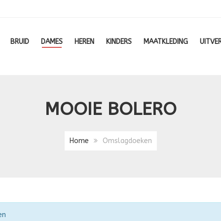
BRUID
DAMES
HEREN
KINDERS
MAATKLEDING
UITVE
MOOIE BOLERO
Home
Omslagdoeken
en