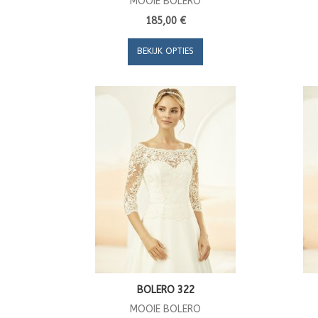
MOOIE BOLERO
185,00 €
BEKIJK OPTIES
BOLERO 322
MOOIE BOLERO