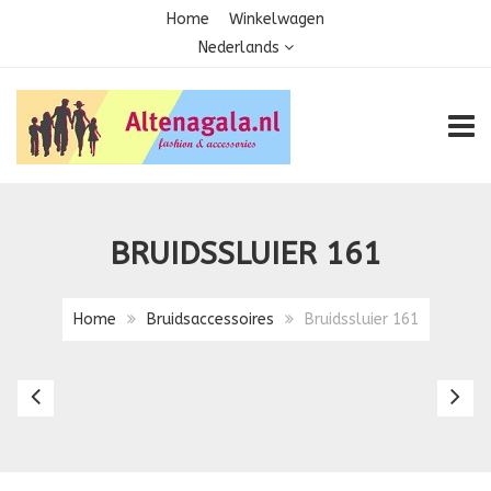
Home
Winkelwagen
Nederlands
TOGG
BRUIDSSLUIER 161
Home
Bruidsaccessoires
Bruidssluier 161
Bruidssluier
Br
103
2