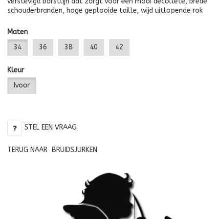
verstevigd borstlijn dat zorgt voor een mooi decolleté, brede
schouderbranden, hoge geplooide taille, wijd uitlopende rok
Maten
34
36
38
40
42
Kleur
Ivoor
STEL EEN VRAAG
TERUG NAAR
BRUIDSJURKEN