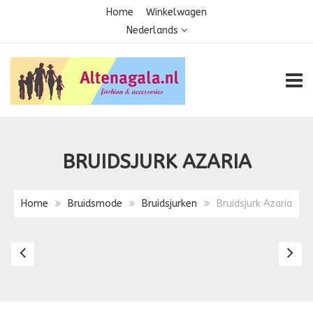
Home
Winkelwagen
Nederlands
TOGG
BRUIDSJURK AZARIA
Home
Bruidsmode
Bruidsjurken
Bruidsjurk Azaria
Bruidsjurk
Br
Aria
Be