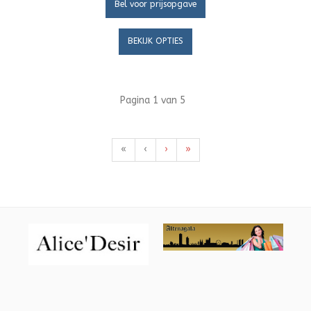
Bel voor prijsopgave
BEKIJK OPTIES
Pagina 1 van 5
«
‹
›
»