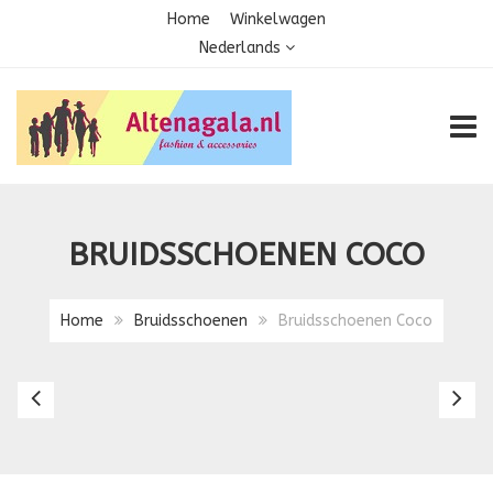
Home
Winkelwagen
Nederlands
TOGG
BRUIDSSCHOENEN COCO
Home
Bruidsschoenen
Bruidsschoenen Coco
Bruidsschoenen
Br
Cindy
D