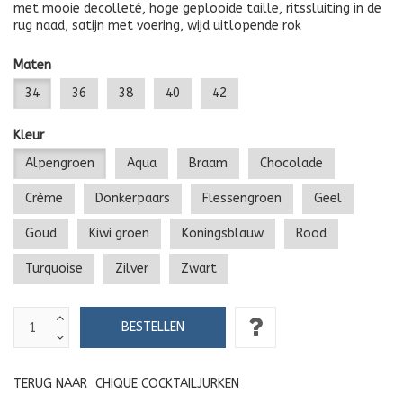
met mooie decolleté, hoge geplooide taille, ritssluiting in de
rug naad, satijn met voering, wijd uitlopende rok
Maten
34
36
38
40
42
Kleur
Alpengroen
Aqua
Braam
Chocolade
Crème
Donkerpaars
Flessengroen
Geel
Goud
Kiwi groen
Koningsblauw
Rood
Turquoise
Zilver
Zwart
TERUG NAAR
CHIQUE COCKTAILJURKEN