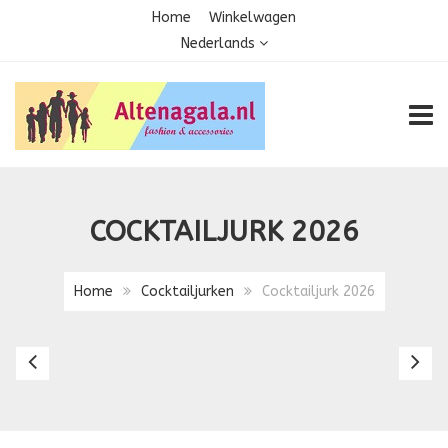
Home
Winkelwagen
Nederlands
TOGG
COCKTAILJURK 2026
Home
Cocktailjurken
Cocktailjurk 2026
Cocktailjurk
Co
2019
2