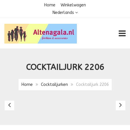
Home
Winkelwagen
Nederlands
TOGG
COCKTAILJURK 2206
Home
Cocktailjurken
Cocktailjurk 2206
Cocktailjurk
Co
2189
2