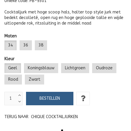
Unieke code:
PB-9301
Cocktailjurk met hoge scoop hals, halter top style jurk met
bedekt decolleté, open rug en hoge geplooide taille en wijde
uitlopende rok, ritssluiting in de middel naad
Maten
34
36
38
Kleur
Geel
Koningsblauw
Lichtgroen
Oudroze
Rood
Zwart
TERUG NAAR
CHIQUE COCKTAILJURKEN