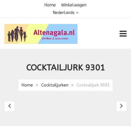
Home
Winkelwagen
Nederlands
TOGG
COCKTAILJURK 9301
Home
Cocktailjurken
Cocktailjurk 9301
Cocktailjurk
Co
9280
9