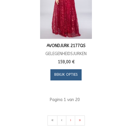
AVONDJURK 2177QS
GELEGENHEIDSJURKEN
159,00 €
BEKIJK OPTIES
Pagina 1 van 20
«
‹
›
»