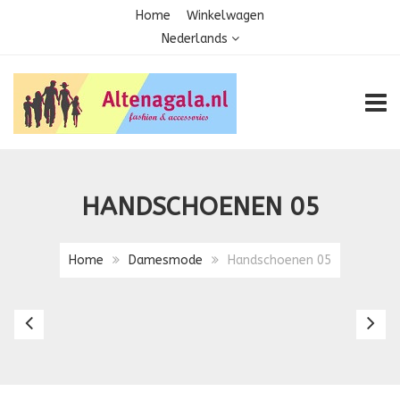
Home
Winkelwagen
Nederlands
TOGG
HANDSCHOENEN 05
Home
Damesmode
Handschoenen 05
Handschoenen
Ha
03
0