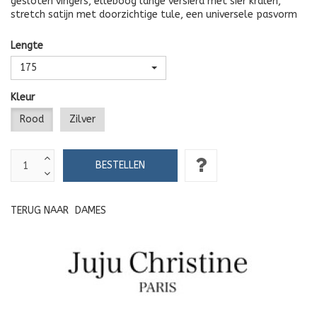
gesloten vingers, elleboog lange versierd met sier kralen,
stretch satijn met doorzichtige tule, een universele pasvorm
Lengte
175
Kleur
Rood
Zilver
TERUG NAAR
DAMES