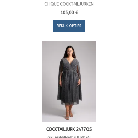
CHIQUE COCKTAILJURKEN
105,00 €
BEKIJK OPTIES
COCKTAILJURK 2477QS
GELEGENHEIDSJURKEN