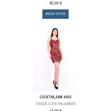
85,00 €
BEKIJK OPTIES
COCKTAILJURK 6001
CHIQUE COCKTAILJURKEN
45,00 €