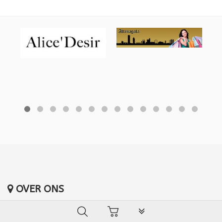
OVER ONS
PLG_SYSTEM_VPFRAMEW
Boetiek