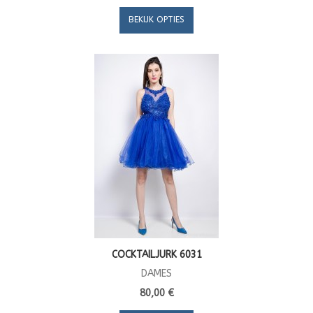
BEKIJK OPTIES
COCKTAILJURK 6031
DAMES
80,00 €