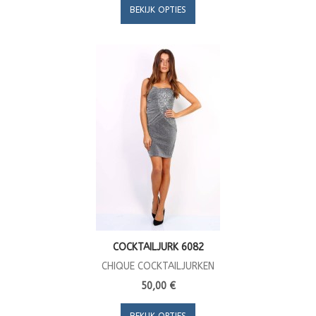
BEKIJK OPTIES
COCKTAILJURK 6082
CHIQUE COCKTAILJURKEN
50,00 €
BEKIJK OPTIES