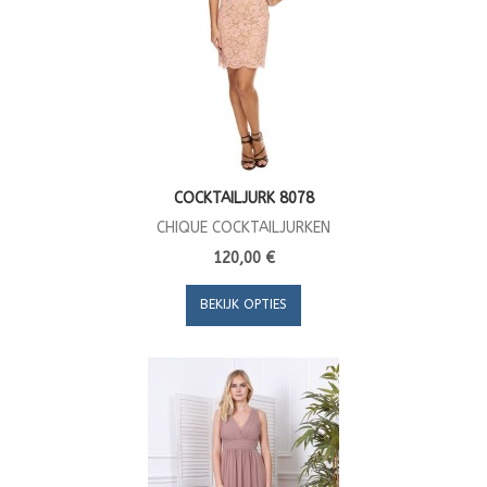
COCKTAILJURK 8078
CHIQUE COCKTAILJURKEN
120,00 €
BEKIJK OPTIES