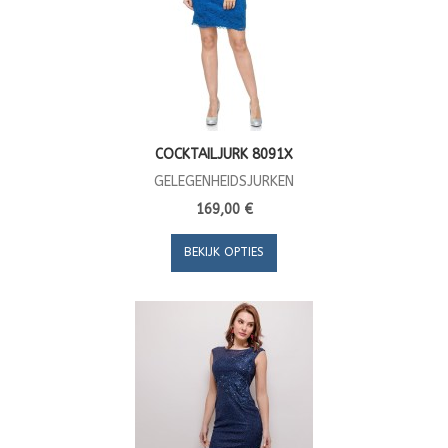
COCKTAILJURK 8091X
GELEGENHEIDSJURKEN
169,00 €
BEKIJK OPTIES