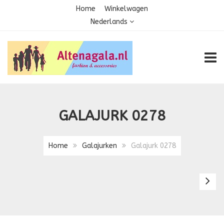
Home
Winkelwagen
Nederlands
TOGG
GALAJURK 0278
Home
Galajurken
Galajurk 0278
Ga
1