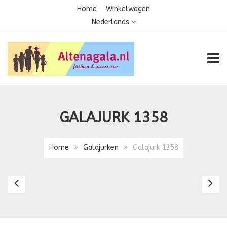
Home
Winkelwagen
Nederlands
TOGG
GALAJURK 1358
Home
Galajurken
Galajurk 1358
Galajurk
Ga
1352
1