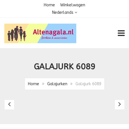
Home
Winkelwagen
Nederlands
TOGG
GALAJURK 6089
Home
Galajurken
Galajurk 6089
Galajurk
Ga
1668
6