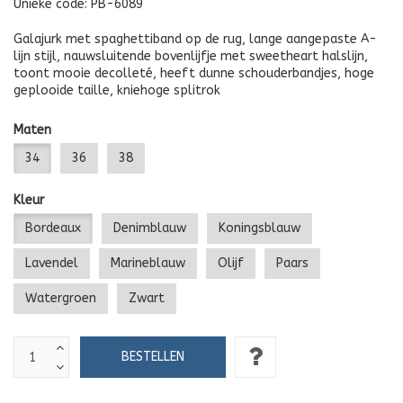
Unieke code:
PB-6089
Galajurk met spaghettiband op de rug, lange aangepaste A-
lijn stijl, nauwsluitende bovenlijfje met sweetheart halslijn,
toont mooie decolleté, heeft dunne schouderbandjes, hoge
geplooide taille, kniehoge splitrok
Maten
34
36
38
Kleur
Bordeaux
Denimblauw
Koningsblauw
Lavendel
Marineblauw
Olijf
Paars
Watergroen
Zwart