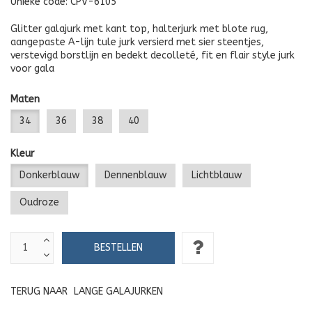
Unieke code:
CPV-6105
Glitter galajurk met kant top, halterjurk met blote rug,
aangepaste A-lijn tule jurk versierd met sier steentjes,
verstevigd borstlijn en bedekt decolleté, fit en flair style jurk
voor gala
Maten
34
36
38
40
Kleur
Donkerblauw
Dennenblauw
Lichtblauw
Oudroze
TERUG NAAR
LANGE GALAJURKEN