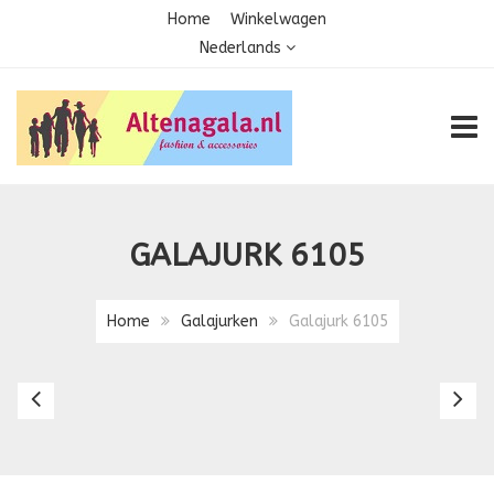
Home
Winkelwagen
Nederlands
TOGG
GALAJURK 6105
Home
Galajurken
Galajurk 6105
Galajurk
Ga
6089
8