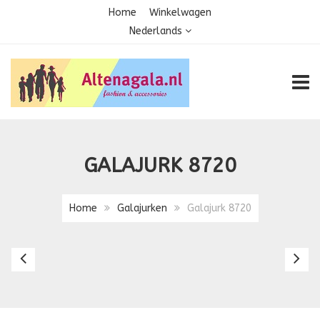
Home
Winkelwagen
Nederlands
TOGG
GALAJURK 8720
Home
Galajurken
Galajurk 8720
Galajurk
Ga
869
8