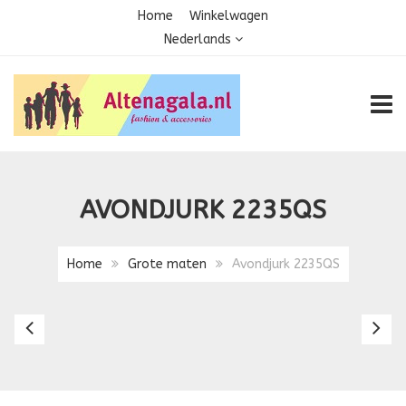
Home
Winkelwagen
Nederlands
TOGG
AVONDJURK 2235QS
Home
Grote maten
Avondjurk 2235QS
Avondjurk
Av
2188QS
2