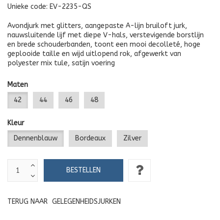
Unieke code:
EV-2235-QS
Avondjurk met glitters, aangepaste A-lijn bruiloft jurk,
nauwsluitende lijf met diepe V-hals, verstevigende borstlijn
en brede schouderbanden, toont een mooi decolleté, hoge
geplooide taille en wijd uitlopend rok, afgewerkt van
polyester mix tule, satijn voering
Maten
42
44
46
48
Kleur
Dennenblauw
Bordeaux
Zilver
TERUG NAAR
GELEGENHEIDSJURKEN