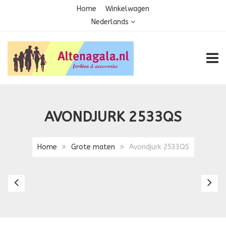
Home
Winkelwagen
Nederlands
TOGG
AVONDJURK 2533QS
Home
Grote maten
Avondjurk 2533QS
Avondjurk
Co
2522QS
1