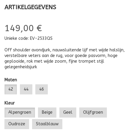
ARTIKELGEGEVENS
149,00 €
Unieke code:
EV-2533QS
Off shoulder avondjurk, nauwsluitende lijf met wijde halslijn,
verstelbare veters aan de rug, voor goede pasvorm, hoge
geplooide, rok met wijde zoom, fijne trompet stijl
gelegenheidsjurk
Maten
42
44
46
Kleur
Alpengroen
Beige
Geel
Olijfgroen
Oudroze
Staalblauw