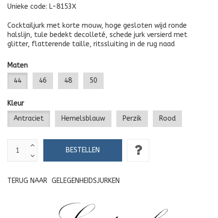
Unieke code:
L-8153X
Cocktailjurk met korte mouw, hoge gesloten wijd ronde
halslijn, tule bedekt decolleté, schede jurk versierd met
glitter, flatterende taille, ritssluiting in de rug naad
Maten
44
46
48
50
Kleur
Antraciet
Hemelsblauw
Perzik
Rood
TERUG NAAR
GELEGENHEIDSJURKEN