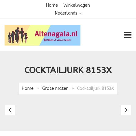
Home
Winkelwagen
Nederlands
TOGG
COCKTAILJURK 8153X
Home
Grote maten
Cocktailjurk 8153X
Cocktailjurk
Ga
8091X
1