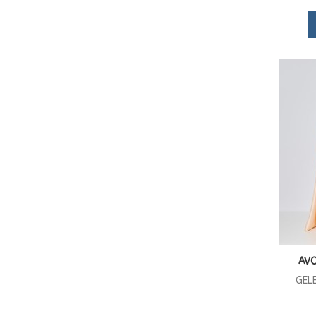
AVO
GEL