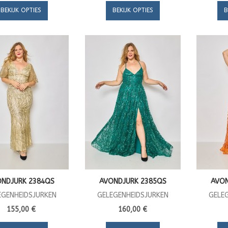
BEKIJK OPTIES
BEKIJK OPTIES
B
NDJURK 2384QS
AVONDJURK 2385QS
AVON
EGENHEIDSJURKEN
GELEGENHEIDSJURKEN
GELE
155,00 €
160,00 €