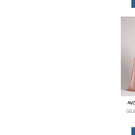
AVO
GEL