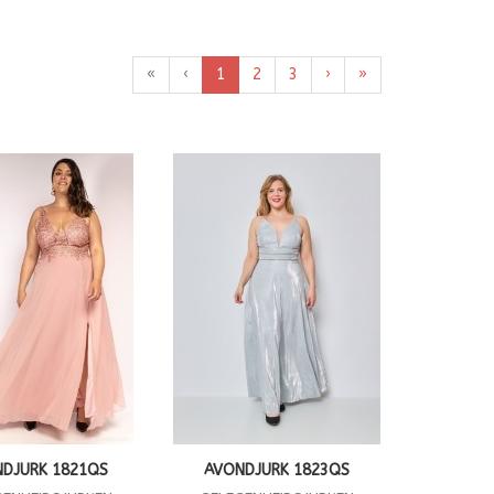
«
‹
1
2
3
›
»
DJURK 1821QS
AVONDJURK 1823QS