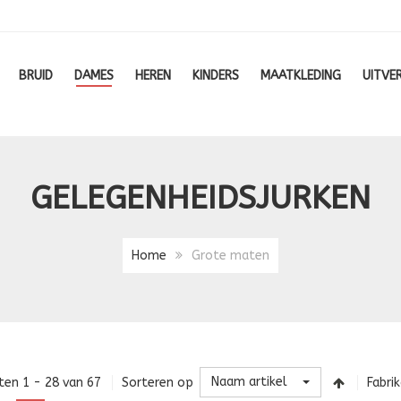
BRUID
DAMES
HEREN
KINDERS
MAATKLEDING
UITVE
GELEGENHEIDSJURKEN
Home
Grote maten
Naam artikel
ten 1 - 28 van 67
Sorteren op
Fabri