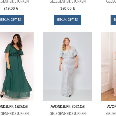
EGENHEIDSJURKEN
GELEGENHEIDSJURKEN
GELE
249,00 €
140,00 €
BEKIJK OPTIES
BEKIJK OPTIES
B
NDJURK 1824QS
AVONDJURK 2021QS
AVON
EGENHEIDSJURKEN
GELEGENHEIDSJURKEN
GELE