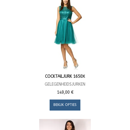
COCKTAILJURK 1650X
GELEGENHEIDSJURKEN
149,00 €
BEKIJK OPTIES