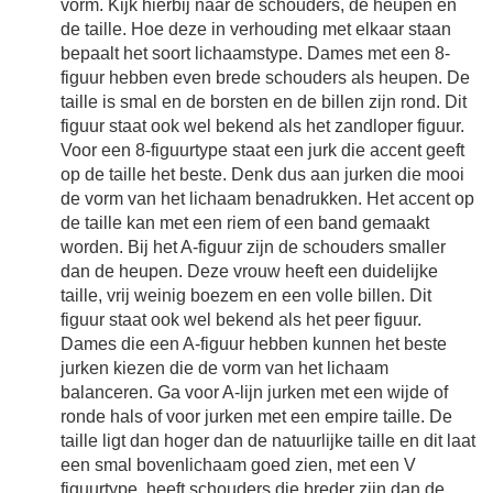
vorm. Kijk hierbij naar de schouders, de heupen en
de taille. Hoe deze in verhouding met elkaar staan
bepaalt het soort lichaamstype. Dames met een 8-
figuur hebben even brede schouders als heupen. De
taille is smal en de borsten en de billen zijn rond. Dit
figuur staat ook wel bekend als het zandloper figuur.
Voor een 8-figuurtype staat een jurk die accent geeft
op de taille het beste. Denk dus aan jurken die mooi
de vorm van het lichaam benadrukken. Het accent op
de taille kan met een riem of een band gemaakt
worden. Bij het A-figuur zijn de schouders smaller
dan de heupen. Deze vrouw heeft een duidelijke
taille, vrij weinig boezem en een volle billen. Dit
figuur staat ook wel bekend als het peer figuur.
Dames die een A-figuur hebben kunnen het beste
jurken kiezen die de vorm van het lichaam
balanceren. Ga voor A-lijn jurken met een wijde of
ronde hals of voor jurken met een empire taille. De
taille ligt dan hoger dan de natuurlijke taille en dit laat
een smal bovenlichaam goed zien, met een V
figuurtype, heeft schouders die breder zijn dan de