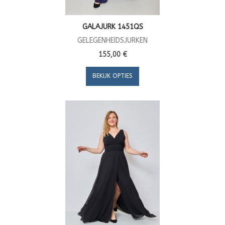
GALAJURK 1451QS
GELEGENHEIDSJURKEN
155,00 €
BEKIJK OPTIES