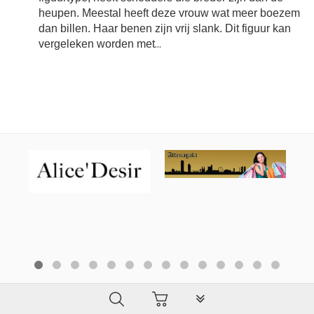
heupen. Meestal heeft deze vrouw wat meer boezem
dan billen. Haar benen zijn vrij slank. Dit figuur kan
vergeleken worden met
...
PLG_SYSTEM_VPFRAMEW