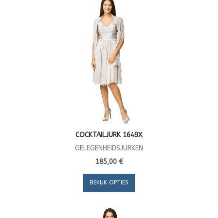
COCKTAILJURK 1649X
GELEGENHEIDSJURKEN
185,00 €
BEKIJK OPTIES