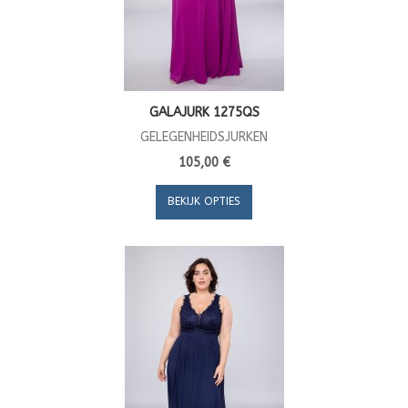
GALAJURK 1275QS
GELEGENHEIDSJURKEN
105,00 €
BEKIJK OPTIES