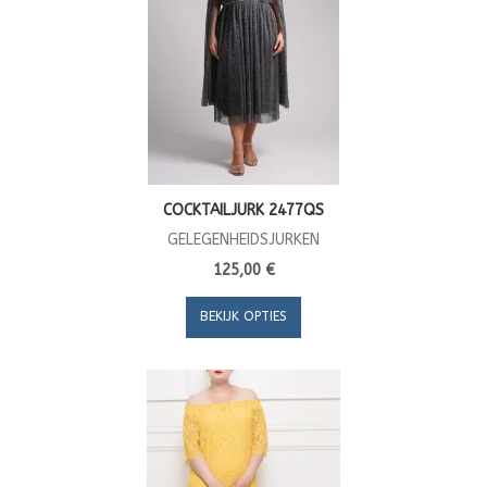
COCKTAILJURK 2477QS
GELEGENHEIDSJURKEN
125,00 €
BEKIJK OPTIES