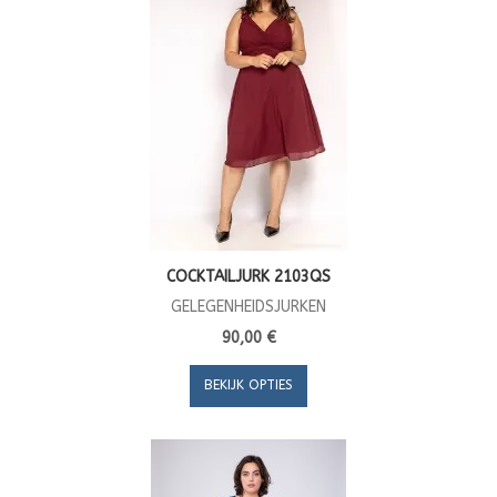
COCKTAILJURK 2103QS
GELEGENHEIDSJURKEN
90,00 €
BEKIJK OPTIES