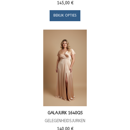
145,00 €
BEKIJK OPTIES
GALAJURK 1640QS
GELEGENHEIDSJURKEN
140,00 €