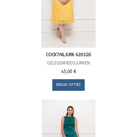
COCKTAILJURK 6201QS
GELEGENHEIDSJURKEN
45,00 €
BEKIJK OPTIES