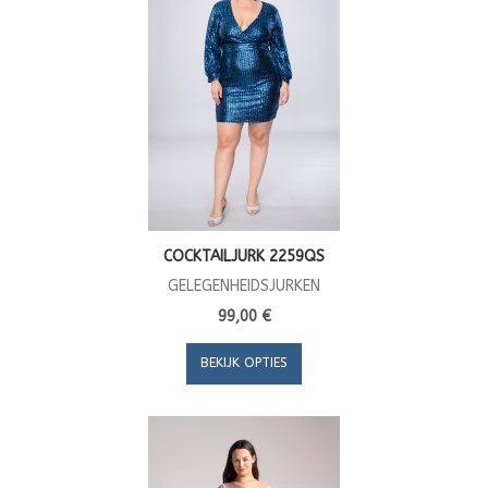
COCKTAILJURK 2259QS
GELEGENHEIDSJURKEN
99,00 €
BEKIJK OPTIES