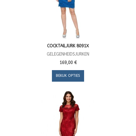
COCKTAILJURK 8091X
GELEGENHEIDSJURKEN
169,00 €
BEKIJK OPTIES