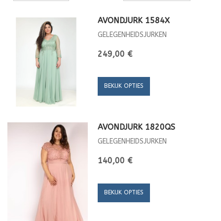
AVONDJURK 1584X
GELEGENHEIDSJURKEN
249,00 €
BEKIJK OPTIES
AVONDJURK 1820QS
GELEGENHEIDSJURKEN
140,00 €
BEKIJK OPTIES