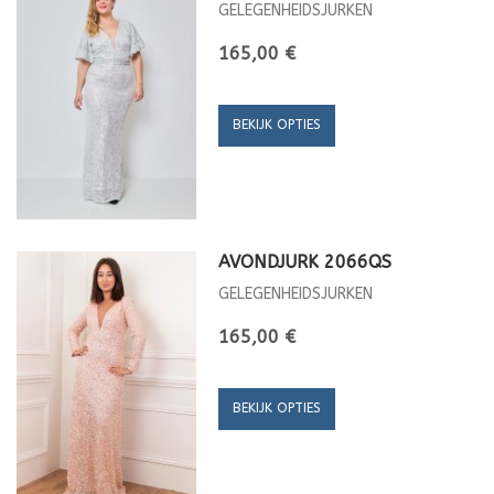
GELEGENHEIDSJURKEN
165,00 €
BEKIJK OPTIES
AVONDJURK 2066QS
GELEGENHEIDSJURKEN
165,00 €
BEKIJK OPTIES