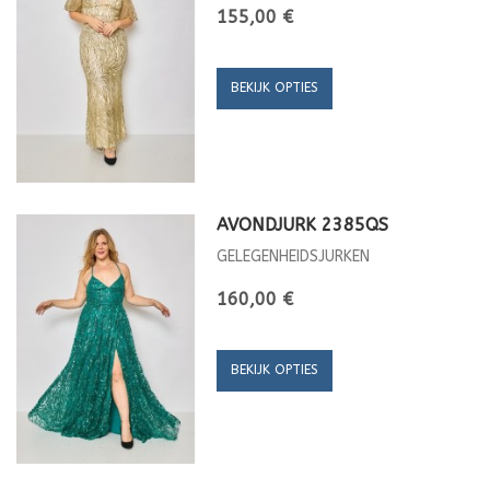
155,00 €
BEKIJK OPTIES
AVONDJURK 2385QS
GELEGENHEIDSJURKEN
160,00 €
BEKIJK OPTIES