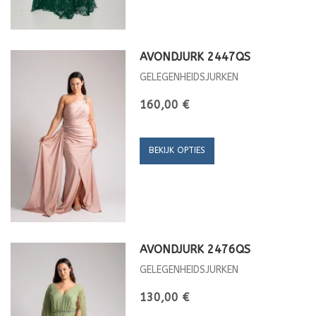
AVONDJURK 2447QS
GELEGENHEIDSJURKEN
160,00 €
BEKIJK OPTIES
AVONDJURK 2476QS
GELEGENHEIDSJURKEN
130,00 €