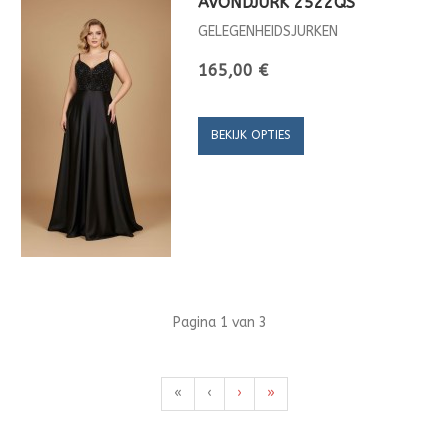
AVONDJURK 2522QS
GELEGENHEIDSJURKEN
165,00 €
BEKIJK OPTIES
Pagina 1 van 3
«
‹
›
»