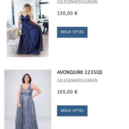
GELEGENHEIDSJURKEN
130,00 €
BEKIJK OPTIES
AVONDJURK 2235QS
GELEGENHEIDSJURKEN
165,00 €
BEKIJK OPTIES